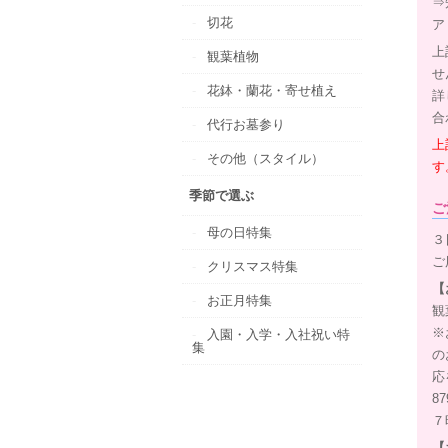
⇒
切花
ア
上
観葉植物
せ
花鉢・蘭花・寄せ植え
詳
合
代行お墓参り
上
その他（スタイル）
す
季節で選ぶ
ご
母の日特集
３
ご
クリスマス特集
【
お正月特集
観
※
入園・入学・入社祝い特
集
の
応
8
７
【