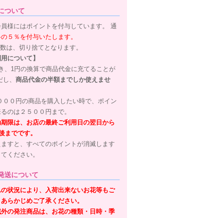
について
員様にはポイントを付与しています。 通
格の５％を付与いたします。
端数は、切り捨てとなります。
利用について】
き、1円の換算で商品代金に充てることが
だし、
商品代金の半額までしか使えませ
０００円の商品を購入したい時で、ポイン
来るのは２５００円まで。
効期限は、お店の最終ご利用日の翌日から
日後までです。
えますと、すべてのポイントが消滅します
してください。
発送について
れの状況により、入荷出来ないお花等もご
、あらかじめご了承ください。
域外の発注商品は、お花の種類・日時・季