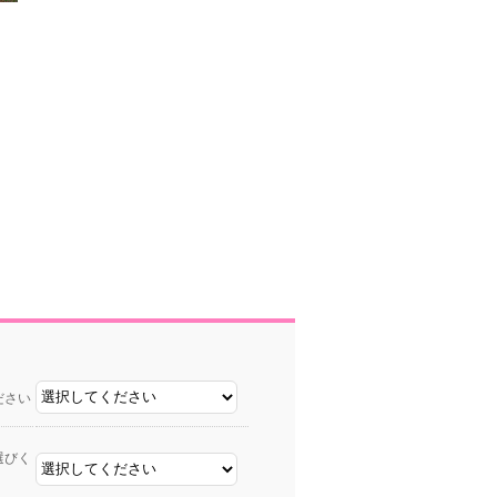
ださい
選びく