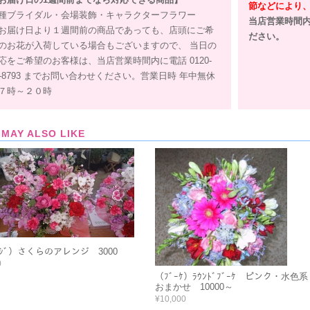
節などにより
種ブライダル・会場装飾・キャラクターフラワー
当店営業時間内に
お届け日より１週間前の商品であっても、店頭にご希
ださい。
のお花が入荷している場合もございますので、 当日の
応をご希望のお客様は、当店営業時間内に電話 0120-
1-8793 までお問い合わせください。営業日時 年中無休
７時～２０時
 MAY ALSO LIKE
ﾝｼﾞ）さくらのアレンジ 3000
0
（ﾌﾞｰｹ）ﾗｳﾝﾄﾞﾌﾞｰｹ ピンク・水色系
おまかせ 10000～
¥10,000