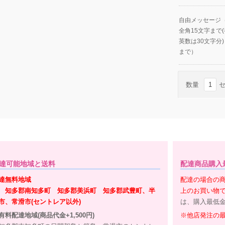
自由メッセージ
全角15文字まで
英数は30文字分)
まで）
数量
達可能地域と送料
配達商品購入
達無料地域
配達の場合の商
 知多郡南知多町 知多郡美浜町
知多郡武豊町、半
上のお買い物
市、常滑市(セントレア以外)
は、購入最低
有料配達地域(商品代金+1,500円)
※他店発注の最