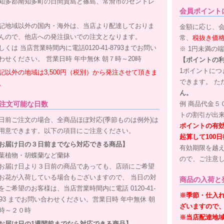
知多郡南知多町の日間賀島と篠島、常滑市のセントレ
会員ポイント
記地域以外の国内・海外は、当店より配達しておりま
金額に応じ、会
んので、他店への発注扱いでの注文となります。
常、
税抜き価
しくは 当店営業時間内に電話0120-41-8793までお問い
※ 1円未満の
わせください。 営業日時 年中無休 朝７時～20時
【ポイントの
1ポイントにつ
記以外の地域は3,500円（税別）から発注させて頂きま
できます。 た
。
ん。
注文可能な日数
例 商品代金５
トの割引が出
日前ご注文の場合、全商品ほぼ対応(季節ものは例外)は
ポイントの有
用意できます。以下の項目にご注意ください。
起算して100
お届け日の３日前までなら対応できる商品】
有効期限を越
葉植物・胡蝶蘭など蘭鉢
ので、ご注意
お届け日より３日前の商品であっても、店頭にご希望
お花が入荷している場合もございますので、 当日の対
商品の入荷と
をご希望のお客様は、当店営業時間内に電話 0120-41-
※季節・仕入
793 までお問い合わせください。営業日時 年中無休 朝
ざいますので
時～２０時
※当店配達地
お届け日の1週間前までなら対応できる商品】