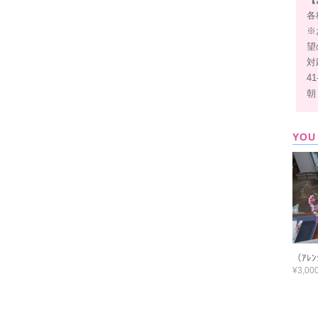
各
※
望
対
4
朝
YOU
（ｱﾚ
¥3,00